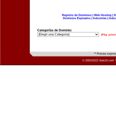
Registro de Dominios
|
Web Hosting
|
D
Dominios Expirados
|
Industrias
|
Indu
Categorías de Dominio:
[Pág. princi
** Precios expre
© 2002/2022 Solo10.com