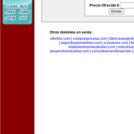
Precio Ofrecido $
Otros dominios en venta:
ofertelo.com
|
comprasencasa.com
|
fabricasargent
|
argentinainmuebles.com
|
e-jovenes.com
|
fa
tratamientosindustriales.com
|
industria
desarrolloindustrial.com
|
consultoresendesarrollo.