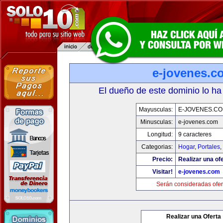
e-jovenes.c
El dueño de este dominio lo ha
Mayusculas:
E-JOVENES.C
Minusculas:
e-jovenes.com
Longitud:
9 caracteres
Categorias:
Hogar
,
Portales
,
Precio:
Realizar una ofe
Visitar!
e-jovenes.com
Serán consideradas ofer
Realizar una Oferta