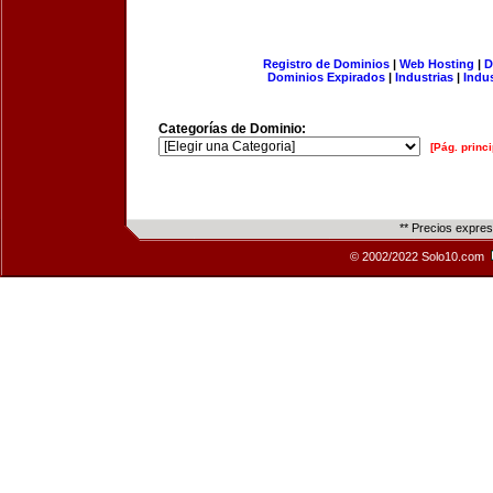
Registro de Dominios
|
Web Hosting
|
D
Dominios Expirados
|
Industrias
|
Indu
Categorías de Dominio:
[Pág. princi
** Precios expre
© 2002/2022 Solo10.com