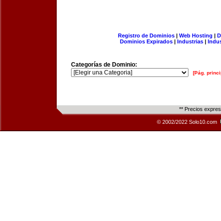
Registro de Dominios
|
Web Hosting
|
D
Dominios Expirados
|
Industrias
|
Indu
Categorías de Dominio:
[Pág. princi
** Precios expre
© 2002/2022 Solo10.com