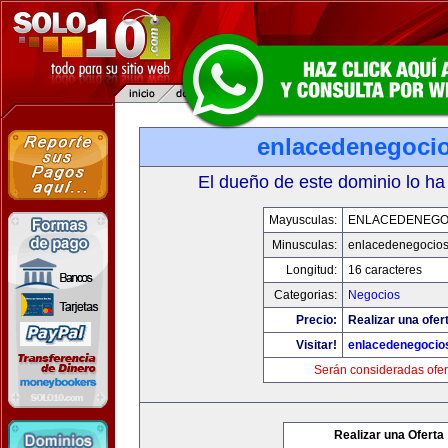
enlacedenegoci
El dueño de este dominio lo ha
Mayusculas:
ENLACEDENEGO
Minusculas:
enlacedenegocio
Longitud:
16 caracteres
Categorias:
Negocios
Precio:
Realizar una ofer
Visitar!
enlacedenegocio
Serán consideradas ofer
Realizar una Oferta