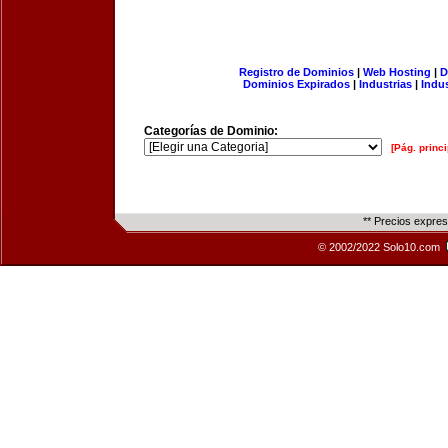
Registro de Dominios
|
Web Hosting
|
D
Dominios Expirados
|
Industrias
|
Indu
Categorías de Dominio:
[Pág. princi
** Precios expre
© 2002/2022 Solo10.com