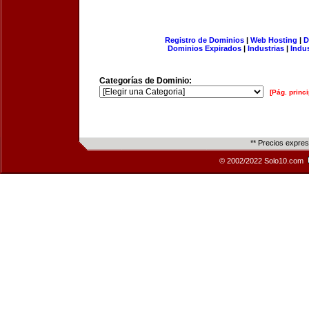
Registro de Dominios
|
Web Hosting
|
D
Dominios Expirados
|
Industrias
|
Indu
Categorías de Dominio:
[Pág. princi
** Precios expre
© 2002/2022 Solo10.com