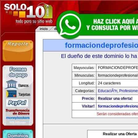
formaciondeprofesi
El dueño de este dominio lo ha
Mayusculas:
FORMACIONDEPROFE
Minusculas:
formaciondeprofesiona
Longitud:
24 caracteres
Categorias:
EducaciÃ³n
,
Profesione
Precio:
Realizar una oferta!
Visitar!
formaciondeprofesion
Serán consideradas ofer
Realizar una Oferta