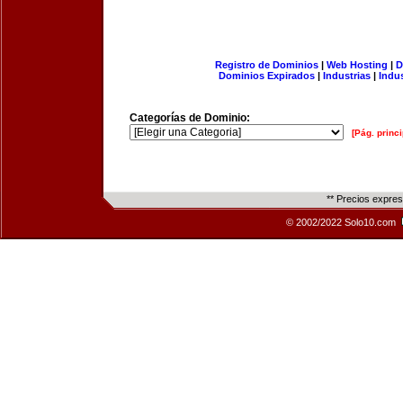
Registro de Dominios
|
Web Hosting
|
D
Dominios Expirados
|
Industrias
|
Indu
Categorías de Dominio:
[Pág. princi
** Precios expre
© 2002/2022 Solo10.com