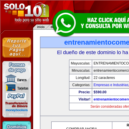
entrenamientocome
El dueño de este dominio lo ha
Mayusculas:
ENTRENAMIENTOCO
Minusculas:
entrenamientocomerci
Longitud:
22 caracteres
Categorias:
Empresas e Industrias
Precio:
$590.00
Visitar!
entrenamientocomerc
Serán consideradas ofer
R