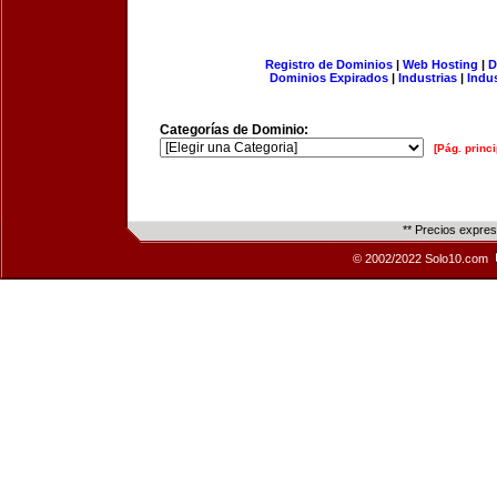
Registro de Dominios
|
Web Hosting
|
D
Dominios Expirados
|
Industrias
|
Indu
Categorías de Dominio:
[Pág. princi
** Precios expre
© 2002/2022 Solo10.com