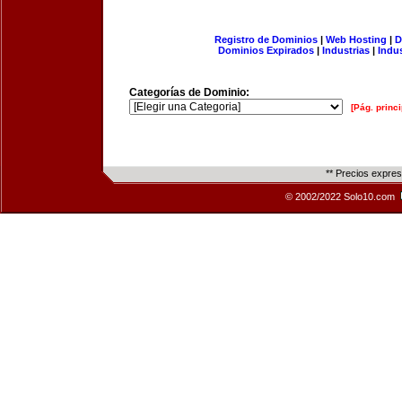
Registro de Dominios
|
Web Hosting
|
D
Dominios Expirados
|
Industrias
|
Indu
Categorías de Dominio:
[Pág. princi
** Precios expre
© 2002/2022 Solo10.com