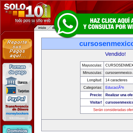
cursosenmexic
Vendido!
Mayusculas:
CURSOSENMEX
Minusculas:
cursosenmexico
Longitud:
14 caracteres
Categorias:
EducaciÃ³n
Precio:
Realizar una ofe
Visitar!
cursosenmexic
Serán consideradas ofer