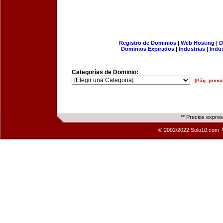
Registro de Dominios
|
Web Hosting
|
D
Dominios Expirados
|
Industrias
|
Indu
Categorías de Dominio:
[Pág. princi
** Precios expre
© 2002/2022 Solo10.com