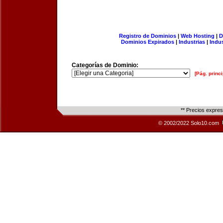
Registro de Dominios
|
Web Hosting
|
D
Dominios Expirados
|
Industrias
|
Indu
Categorías de Dominio:
[Pág. princi
** Precios expre
© 2002/2022 Solo10.com