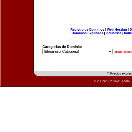
Registro de Dominios
|
Web Hosting
|
D
Dominios Expirados
|
Industrias
|
Indu
Categorías de Dominio:
[Pág. princi
** Precios expre
© 2002/2022 Solo10.com