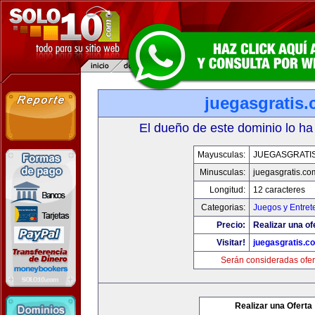
juegasgratis
El dueño de este dominio lo ha
Mayusculas:
JUEGASGRATI
Minusculas:
juegasgratis.co
Longitud:
12 caracteres
Categorias:
Juegos y Entret
Precio:
Realizar una of
Visitar!
juegasgratis.c
Serán consideradas ofer
Realizar una Oferta