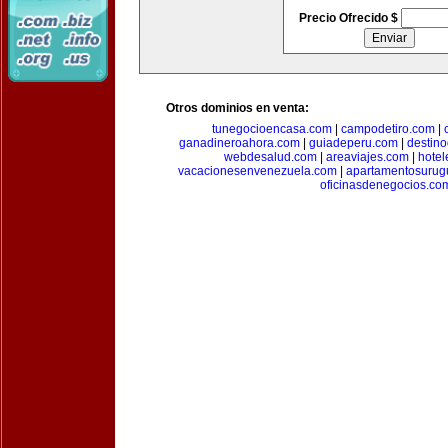
Precio Ofrecido $
Otros dominios en venta:
tunegocioencasa.com
|
campodetiro.com
|
ganadineroahora.com
|
guiadeperu.com
|
destin
webdesalud.com
|
areaviajes.com
|
hote
vacacionesenvenezuela.com
|
apartamentosurug
oficinasdenegocios.co