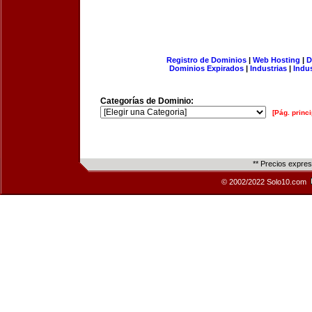
Registro de Dominios
|
Web Hosting
|
D
Dominios Expirados
|
Industrias
|
Indu
Categorías de Dominio:
[Pág. princi
** Precios expre
© 2002/2022 Solo10.com