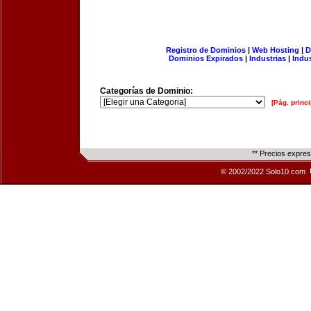
Registro de Dominios
|
Web Hosting
|
D
Dominios Expirados
|
Industrias
|
Indu
Categorías de Dominio:
[Pág. princi
** Precios expre
© 2002/2022 Solo10.com