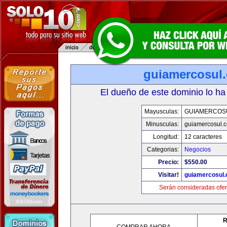
guiamercosul
El dueño de este dominio lo ha
Mayusculas:
GUIAMERCOS
Minusculas:
guiamercosul.
Longitud:
12 caracteres
Categorias:
Negocios
Precio:
$550.00
Visitar!
guiamercosul
Serán consideradas ofer
R