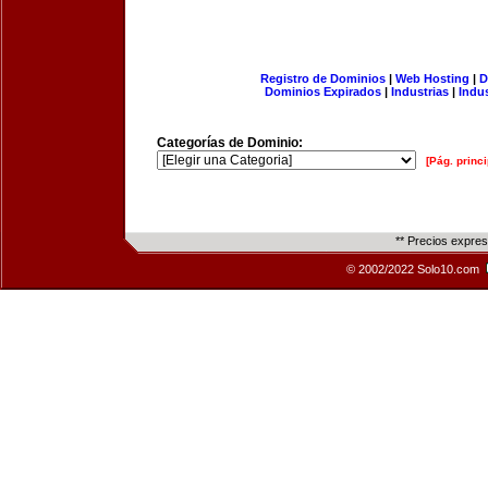
Registro de Dominios
|
Web Hosting
|
D
Dominios Expirados
|
Industrias
|
Indu
Categorías de Dominio:
[Pág. princi
** Precios expre
© 2002/2022 Solo10.com