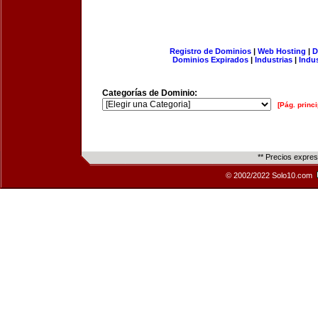
Registro de Dominios
|
Web Hosting
|
D
Dominios Expirados
|
Industrias
|
Indu
Categorías de Dominio:
[Pág. princi
** Precios expre
© 2002/2022 Solo10.com