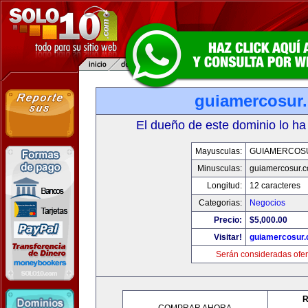
guiamercosur
El dueño de este dominio lo ha
Mayusculas:
GUIAMERCOS
Minusculas:
guiamercosur.
Longitud:
12 caracteres
Categorias:
Negocios
Precio:
$5,000.00
Visitar!
guiamercosur
Serán consideradas ofer
R