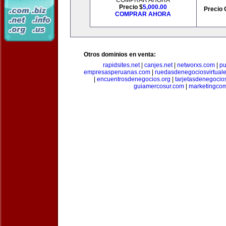
COMPRAR AHORA
Precio $
5,000.00
Precio 
COMPRAR AHORA
Otros dominios en venta:
rapidsites.net
|
canjes.net
|
networxs.com
|
pu
empresasperuanas.com
|
ruedasdenegociosvirtual
|
encuentrosdenegocios.org
|
tarjetasdenegocio
guiamercosur.com
|
marketingcom